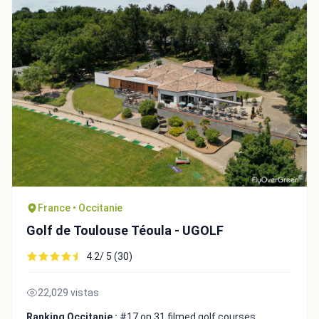
France • Occitanie
Golf de Toulouse Téoula - UGOLF
4.2/ 5 (30)
22,029 vistas
Ranking Occitanie :
#17 on 31 filmed golf courses