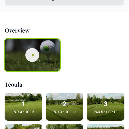
Overview
Téoula
1
2
3
PAR 4 • HCP 5
PAR 3 • HCP 11
PAR 5 • HCP 13