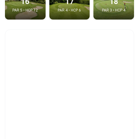
16
17
18
PAR 5 • HCP 12
PAR 4 • HCP 6
PAR 3 • HCP 4