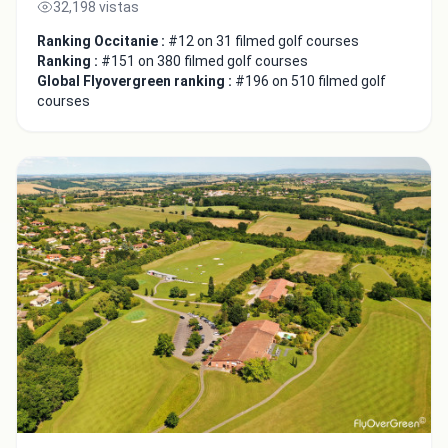
32,198 vistas
Ranking Occitanie :
#12 on 31 filmed golf courses
Ranking :
#151 on 380 filmed golf courses
Global Flyovergreen ranking :
#196 on 510 filmed golf
courses
Integrate video
Video choice:
Copy to Clipboard
Embed code