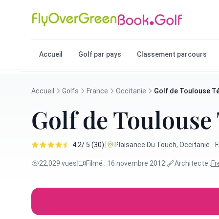
Accueil
Golf par pays
Classement parcours
Accueil
Golfs
France
Occitanie
Golf de Toulouse T
Golf de Toulouse
|
4.2/ 5 (30)
Plaisance Du Touch, Occitanie - 
22,029 vues
|
Filmé : 16 novembre 2012
|
Architecte :
Fr