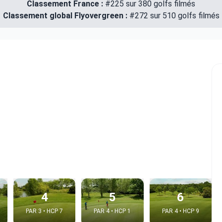
Classement France :
#225 sur 380 golfs filmés
Classement global Flyovergreen :
#272 sur 510 golfs filmés
4
5
6
PAR 3 • HCP 7
PAR 4 • HCP 1
PAR 4 • HCP 9