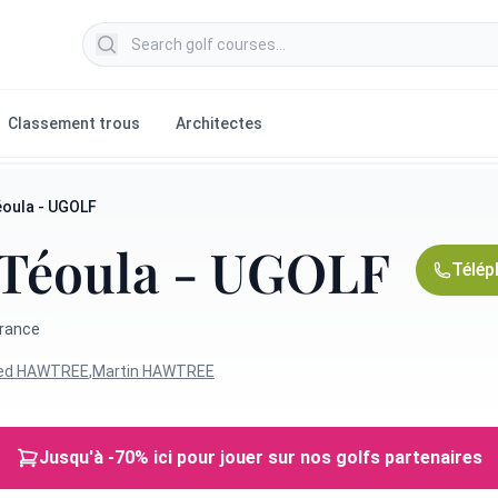
Search golf courses
Classement trous
Architectes
éoula - UGOLF
 Téoula - UGOLF
Télép
France
ed HAWTREE
,
Martin HAWTREE
Jusqu'à -70% ici pour jouer sur nos golfs partenaires