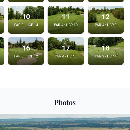
10
11
12
PAR 3 • HCP 14
PAR 4 • HCP 10
PAR 4 • HCP 8
16
17
18
PAR 5 • HCP 12
PAR 4 • HCP 6
PAR 3 • HCP 4
 la video
idéo:
Photos
Copier dans le pre