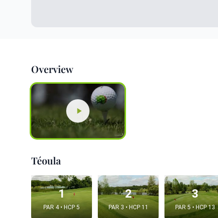
Overview
Téoula
1
2
3
PAR 4 • HCP 5
PAR 3 • HCP 11
PAR 5 • HCP 13