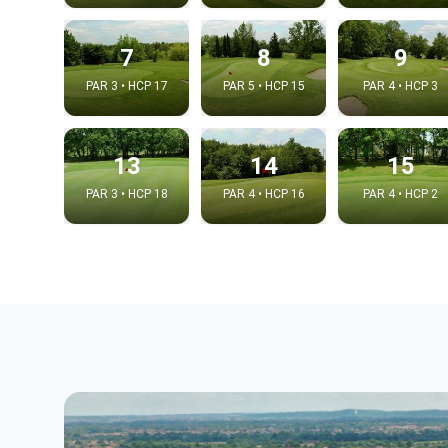
7
8
9
PAR 3 • HCP 17
PAR 5 • HCP 15
PAR 4 • HCP 3
13
14
15
PAR 3 • HCP 18
PAR 4 • HCP 16
PAR 4 • HCP 2
Intégrer
Choix de la v
Embed code