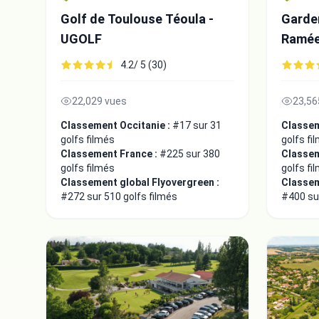
Golf de Toulouse Téoula -
Garde
UGOLF
Ramée
4.2/ 5 (30)
22,029 vues
23,56
Classement Occitanie :
#17 sur 31
Classem
golfs filmés
golfs fi
Classement France :
#225 sur 380
Classem
golfs filmés
golfs fi
Classement global Flyovergreen :
Classem
#272 sur 510 golfs filmés
#400 sur