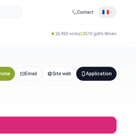
Contact
26,960 votes
510 golfs filmés
hone
Email
Site web
Application