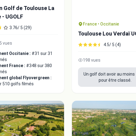
n Golf de Toulouse La
 - UGOLF
France • Occitanie
3.76/ 5 (29)
Toulouse Lou Verdaï 
5 vues
4.5/ 5 (4)
ent Occitanie :
#31 sur 31
lmés
198 vues
ent France :
#348 sur 380
lmés
Un golf doit avoir au moins 
ent global Flyovergreen :
pour être classé.
 510 golfs filmés