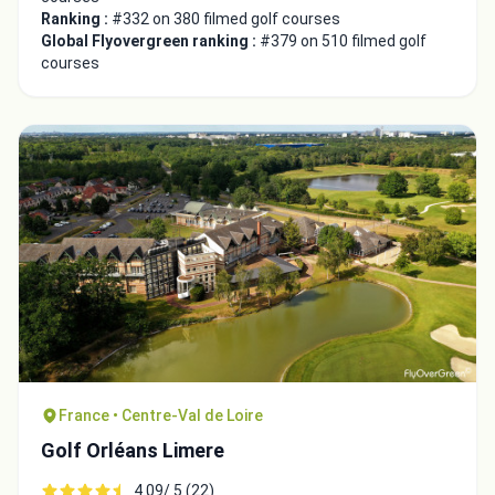
Ranking :
#332 on 380 filmed golf courses
Global Flyovergreen ranking :
#379 on 510 filmed golf
courses
France • Centre-Val de Loire
Golf Orléans Limere
4.09/ 5 (22)