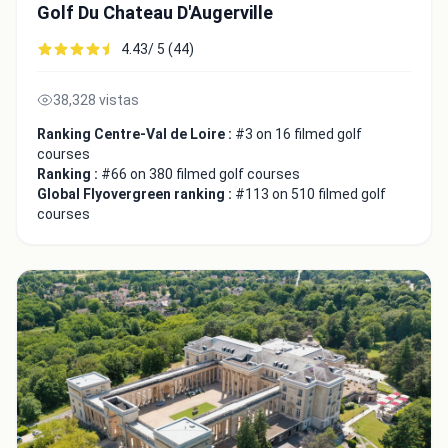
Golf Du Chateau D'Augerville
4.43/ 5 (44)
38,328 vistas
Ranking Centre-Val de Loire :
#3 on 16 filmed golf
courses
Ranking :
#66 on 380 filmed golf courses
Global Flyovergreen ranking :
#113 on 510 filmed golf
courses
Integrate video
Video choice:
Copy to Clipboard
Embed code