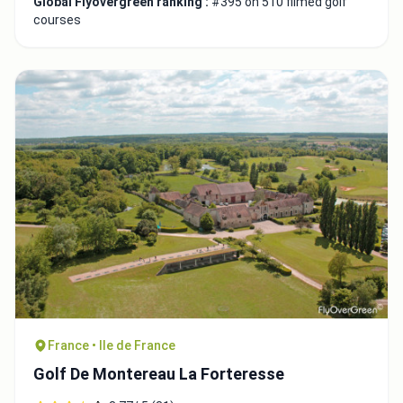
Global Flyovergreen ranking :
#395 on 510 filmed golf
courses
France • Ile de France
Golf De Montereau La Forteresse