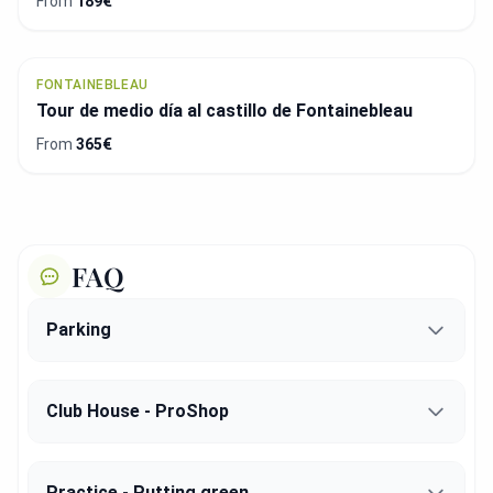
From
189€
FONTAINEBLEAU
Tour de medio día al castillo de Fontainebleau
From
365€
FAQ
Parking
Club House - ProShop
Practice - Putting green