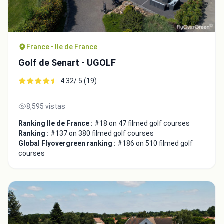
France • Ile de France
Golf de Senart - UGOLF
4.32/ 5 (19)
8,595 vistas
Ranking Ile de France :
#18 on 47 filmed golf courses
Ranking :
#137 on 380 filmed golf courses
Integrate video
Global Flyovergreen ranking :
#186 on 510 filmed golf
courses
Video choice:
Copy to Clipboard
Embed code