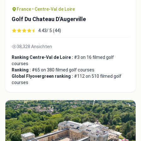
France • Centre-Val de Loire
Golf Du Chateau D'Augerville
4.43/ 5 (44)
38,328 Ansichten
Ranking Centre-Val de Loire :
#3 on 16 filmed golf
courses
Ranking :
#65 on 380 filmed golf courses
Global Flyovergreen ranking :
#112 on 510 filmed golf
courses
Integrate video
Video choice:
Copy to Clipboard
Embed code