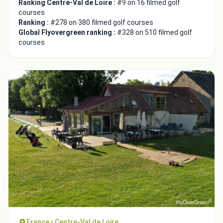
Ranking Centre-Val de Loire :
#9 on 16 filmed golf
courses
Ranking :
#278 on 380 filmed golf courses
Global Flyovergreen ranking :
#328 on 510 filmed golf
courses
France • Centre-Val de Loire