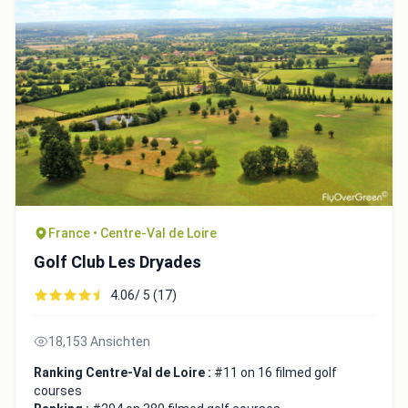
France • Centre-Val de Loire
Golf Club Les Dryades
4.06/ 5 (17)
18,153 Ansichten
Ranking Centre-Val de Loire :
#11 on 16 filmed golf
Integrate video
courses