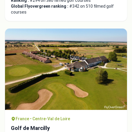
Ranking :
#294 on 380 filmed golf courses
Video choice:
Global Flyovergreen ranking :
#342 on 510 filmed golf
courses
Copy to Clipboard
Embed code
Close
France • Centre-Val de Loire
Golf de Marcilly