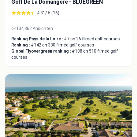
Golf De La Domangere - BLUEGREEN
4.31/ 5 (16)
134,862 Ansichten
Ranking Pays de la Loire :
#7 on 26 filmed golf courses
Ranking :
#142 on 380 filmed golf courses
Global Flyovergreen ranking :
#188 on 510 filmed golf
courses
Integrate video
Video choice:
Copy to Clipboard
Embed code