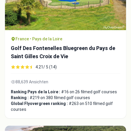
France • Pays de la Loire
Golf Des Fontenelles Bluegreen du Pays de
Saint Gilles Croix de Vie
4.21/ 5 (14)
88,639 Ansichten
Integrate video
Ranking Pays de la Loire :
#16 on 26 filmed golf courses
Ranking :
#219 on 380 filmed golf courses
Video choice:
Global Flyovergreen ranking :
#263 on 510 filmed golf
courses
Copy to Clipboard
Embed code