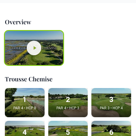
Overview
Trousse Chemise
1
2
3
PAR 4 • HCP 8
PAR 4 • HCP 3
PAR 3 • HCP 4
4
5
6