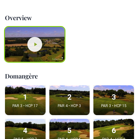
Overview
Domangère
1
2
3
PAR 3 • HCP 17
PAR 4 • HCP 3
PAR 3 • HCP 15
4
5
6