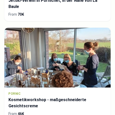
Jetski-Verleih in Pornichet, in der Nähe von La
Baule
From
70€
PORNIC
Kosmetikworkshop - maßgeschneiderte
Gesichtscreme
From
46€