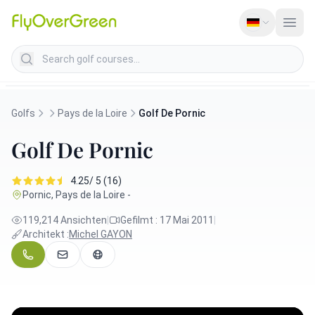
Search golf courses
Golfs
Pays de la Loire
Golf De Pornic
Golf De Pornic
4.25/ 5 (16)
Pornic, Pays de la Loire -
119,214 Ansichten
|
Gefilmt : 17 Mai 2011
|
Architekt :
Michel GAYON