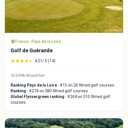
France • Pays de la Loire
Golf de Guérande
4.21/ 5 (14)
3,946 Ansichten
Integrate video
Ranking Pays de la Loire :
#15 on 26 filmed golf courses
Ranking :
#218 on 380 filmed golf courses
Global Flyovergreen ranking :
#264 on 510 filmed golf
Video choice:
courses
Copy to Clipboard
Embed code