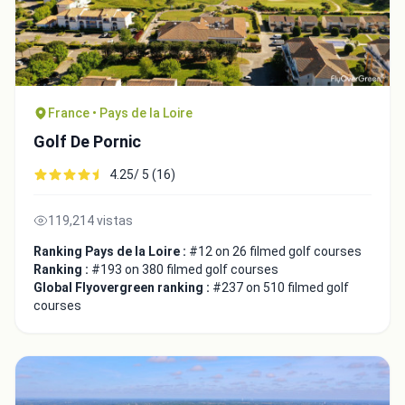
France • Pays de la Loire
Golf De Pornic
4.25/ 5 (16)
119,214 vistas
Ranking Pays de la Loire :
#12 on 26 filmed golf courses
Integrate video
Ranking :
#193 on 380 filmed golf courses
Global Flyovergreen ranking :
#237 on 510 filmed golf
courses
Video choice:
Copy to Clipboard
Embed code