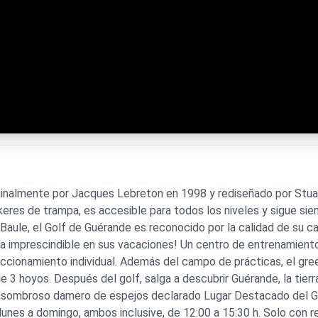
nalmente por Jacques Lebreton en 1998 y rediseñado por Stuart
keres de trampa, es accesible para todos los niveles y sigue sie
 Baule, el Golf de Guérande es reconocido por la calidad de su c
da imprescindible en sus vacaciones! Un centro de entrenamien
eccionamiento individual. Además del campo de prácticas, el gre
e 3 hoyos. Después del golf, salga a descubrir Guérande, la tierr
 asombroso damero de espejos declarado Lugar Destacado del Gus
 lunes a domingo, ambos inclusive, de 12:00 a 15:30 h. Solo con 