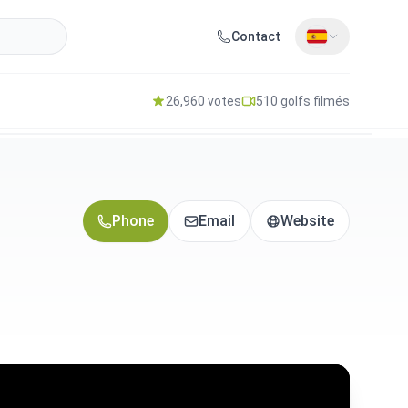
Contact
26,960 votes
510 golfs filmés
Phone
Email
Website