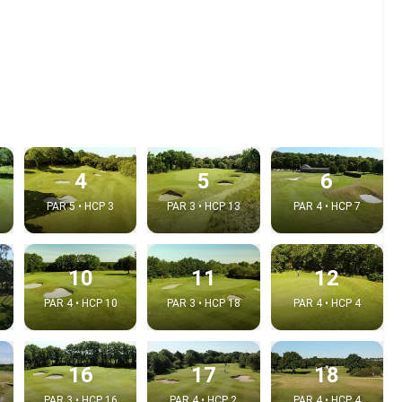
4
5
6
PAR 5 • HCP 3
PAR 3 • HCP 13
PAR 4 • HCP 7
e video
10
11
12
PAR 4 • HCP 10
PAR 3 • HCP 18
PAR 4 • HCP 4
:
16
17
18
Copy t
PAR 3 • HCP 16
PAR 4 • HCP 2
PAR 4 • HCP 4