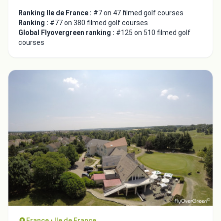
Ranking Ile de France :
#7 on 47 filmed golf courses
Ranking :
#77 on 380 filmed golf courses
Global Flyovergreen ranking :
#125 on 510 filmed golf
courses
Integrate video
Video choice:
Copy to Clipboard
Embed code
France • Ile de France