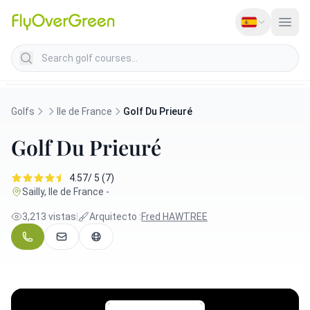
Search golf courses
Golfs
Ile de France
Golf Du Prieuré
Golf Du Prieuré
4.57/ 5 (7)
Sailly, Ile de France -
3,213 vistas
|
Arquitecto :
Fred HAWTREE