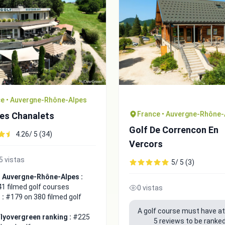
e • Auvergne-Rhône-Alpes
France • Auvergne-Rhône-
des Chanalets
Golf De Correncon En
4.26/ 5 (34)
Vercors
5 vistas
5/ 5 (3)
 Auvergne-Rhône-Alpes :
1 filmed golf courses
0 vistas
 :
#179 on 380 filmed golf
A golf course must have at
Flyovergreen ranking :
#225
5 reviews to be ranked