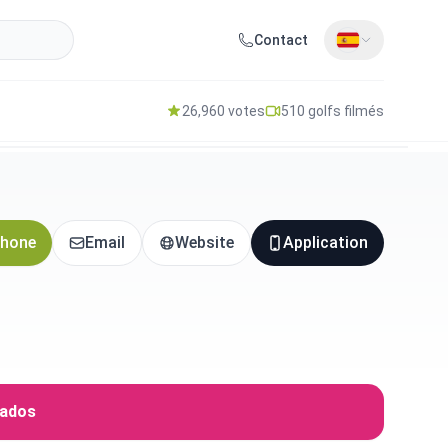
Contact
26,960 votes
510 golfs filmés
hone
Email
Website
Application
iados