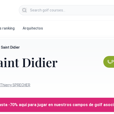
Search golf courses
s ranking
Arquitectos
Saint Didier
aint Didier
P
Thierry SPRECHER
sta -70% aquí para jugar en nuestros campos de golf asoc