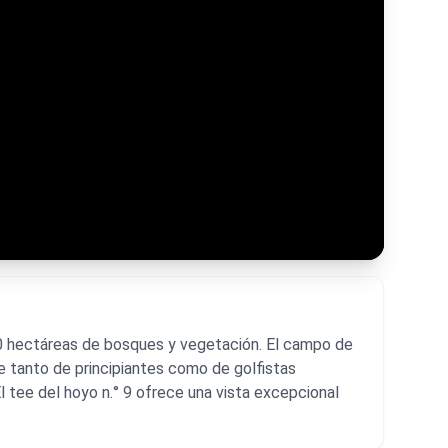
 50 hectáreas de bosques y vegetación. El campo de
e tanto de principiantes como de golfistas
l tee del hoyo n.° 9 ofrece una vista excepcional