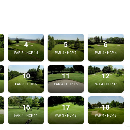
4
5
6
PAR 5 • HCP 14
PAR 4 • HCP 7
PAR 4 • HCP 4
10
11
12
e video
PAR 5 • HCP 6
PAR 4 • HCP 16
PAR 4 • HCP 15
:
16
17
18
PAR 4 • HCP 11
PAR 3 • HCP 9
PAR 4 • HCP 3
Copy t