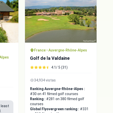
France • Auvergne-Rhône-Alpes
Alpes
Golf de la Valdaine
4.1/ 5 (31)
34,934 vistas
Ranking Auvergne-Rhône-Alpes :
#30 on 41 filmed golf courses
Ranking :
#281 on 380 filmed golf
courses
 least
Global Flyovergreen ranking :
#331
.