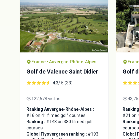
France • Auvergne-Rhône-Alpes
Franc
Golf de Valence Saint Didier
Golf 
4.3/ 5 (33)
122,678 vistas
43,25
Ranking Auvergne-Rhône-Alpes :
Ranking
#16 on 41 filmed golf courses
#21 on 4
Ranking :
#148 on 380 filmed golf
Ranking
courses
courses
Global Flyovergreen ranking :
#193
Global 