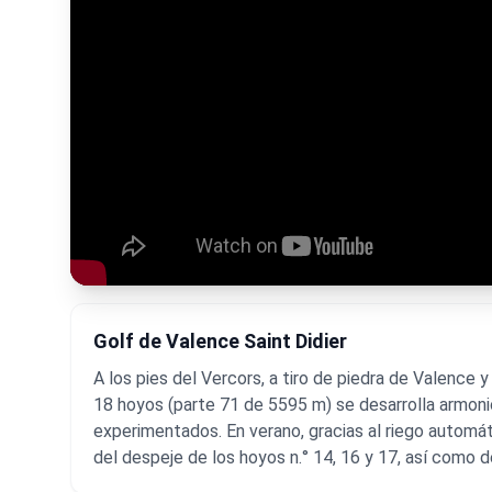
Golf de Valence Saint Didier
A los pies del Vercors, a tiro de piedra de Valenc
18 hoyos (parte 71 de 5595 m) se desarrolla armonio
experimentados. En verano, gracias al riego automát
del despeje de los hoyos n.° 14, 16 y 17, así como 