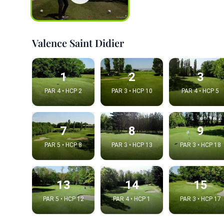
Valence Saint Didier
1
2
3
PAR 4 • HCP 2
PAR 3 • HCP 10
PAR 4 • HCP 5
7
8
9
Integrat
PAR 5 • HCP 8
PAR 3 • HCP 13
PAR 3 • HCP 18
Video choice
13
14
15
PAR 5 • HCP 12
PAR 4 • HCP 1
PAR 3 • HCP 17
Embed code