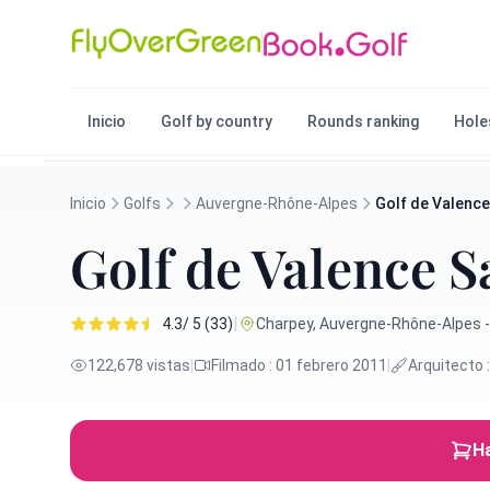
Inicio
Golf by country
Rounds ranking
Hole
Inicio
Golfs
Auvergne-Rhône-Alpes
Golf de Valence 
Golf de Valence S
|
4.3/ 5 (33)
Charpey, Auvergne-Rhône-Alpes -
122,678 vistas
|
Filmado : 01 febrero 2011
|
Arquitecto :
Ha