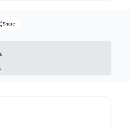
Share
s
s