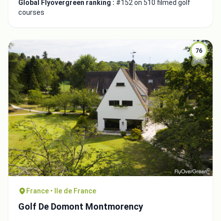
Global Flyovergreen ranking :
#152 on 510 filmed golf
courses
76
France • Ile de France
Golf De Domont Montmorency