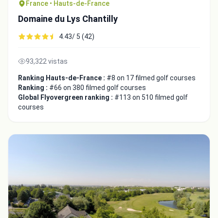
France • Hauts-de-France
Domaine du Lys Chantilly
4.43/ 5 (42)
93,322 vistas
Ranking Hauts-de-France :
#8 on 17 filmed golf courses
Ranking :
#66 on 380 filmed golf courses
Global Flyovergreen ranking :
#113 on 510 filmed golf
courses
Integrate video
Video choice:
Copy to Clipboard
Embed code