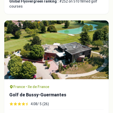
Global Flyovergreen ranking :
#252 on 510 filmed golf
courses
France • Ile de France
Golf de Bussy-Guermantes
4.08/ 5 (26)