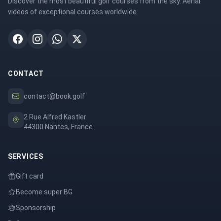
Discover the most beautiful golf courses from the sky. Aerial
videos of exceptional courses worldwide.
CONTACT
contact@book.golf
2 Rue Alfred Kastler
44300 Nantes, France
SERVICES
Gift card
Become super BG
Sponsorship