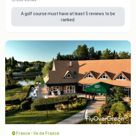
A golf course must have at least 5 reviews to be
ranked.
Integrate video
Video choice:
Copy to Clipboard
France • Ile de France
Embed code