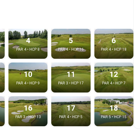
4
5
6
PAR 4 • HCP 8
PAR 4 • HCP 16
PAR 4 • HCP 18
10
11
12
PAR 4 • HCP 9
PAR 3 • HCP 17
PAR 4 • HCP 7
e video
:
16
17
18
PAR 3 • HCP 13
PAR 4 • HCP 5
PAR 5 • HCP 15
Copy t