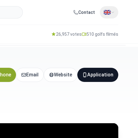
Contact
26,957 votes
510 golfs filmés
hone
Email
Website
Application