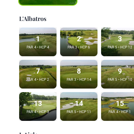
L'Albatros
1
2
3
PAR 4 • HCP 4
PAR 3 • HCP 6
PAR 5 • HCP 12
7
8
9
PAR 4 • HCP 2
PAR 3 • HCP 14
PAR 5 • HCP 10
Integrat
Video choice
13
14
15
PAR 4 • HCP 3
PAR 5 • HCP 11
PAR 4 • HCP 1
Embed code