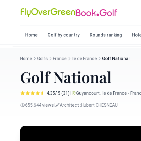
Home
Golf by country
Rounds ranking
Hole
Home
Golfs
France
Ile de France
Golf National
Golf National
|
4.35/ 5 (31)
Guyancourt, Ile de France - Fran
655,644 views
|
Architect :
Hubert CHESNEAU