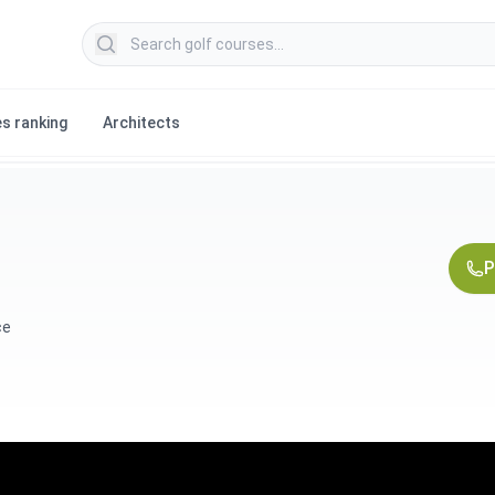
Search golf courses
s ranking
Architects
P
ce