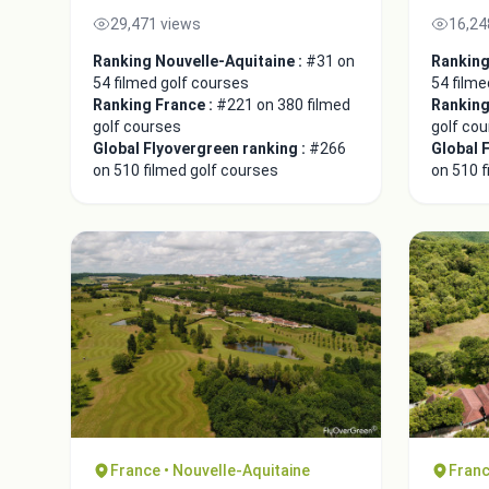
29,471 views
16,24
Ranking Nouvelle-Aquitaine :
#31 on
Ranking
54 filmed golf courses
54 filme
Ranking France :
#221 on 380 filmed
Ranking
golf courses
golf co
Global Flyovergreen ranking :
#266
Global 
on 510 filmed golf courses
on 510 f
France • Nouvelle-Aquitaine
Franc