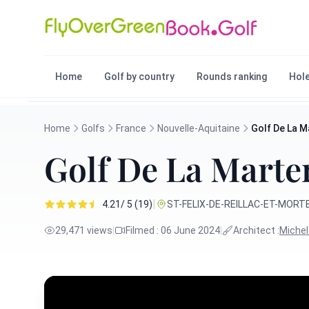
Home
Golf by country
Rounds ranking
Hole
Home
Golfs
France
Nouvelle-Aquitaine
Golf De La M
Golf De La Marte
|
4.21/ 5 (19)
ST-FELIX-DE-REILLAC-ET-MORTEM
29,471 views
|
Filmed : 06 June 2024
|
Architect :
Miche