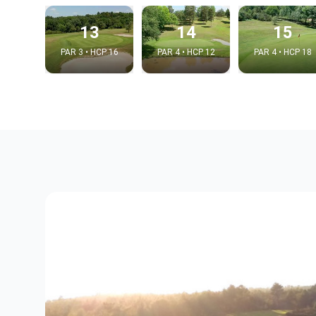
13
14
15
PAR 3 • HCP 16
PAR 4 • HCP 12
PAR 4 • HCP 18
Integrat
Video choice
Embed code