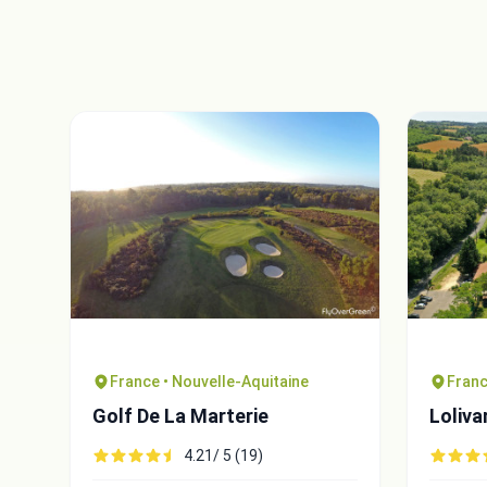
France • Nouvelle-Aquitaine
Franc
Golf De La Marterie
Loliva
4.21/ 5 (19)