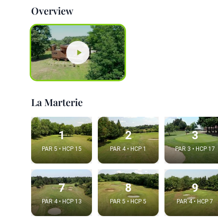
Overview
La Marterie
1
2
3
PAR 5 • HCP 15
PAR 4 • HCP 1
PAR 3 • HCP 17
7
8
9
PAR 4 • HCP 13
PAR 5 • HCP 5
PAR 4 • HCP 7