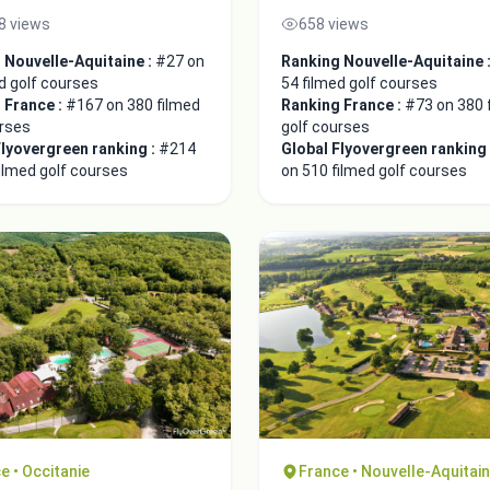
8 views
658 views
 Nouvelle-Aquitaine :
#27 on
Ranking Nouvelle-Aquitaine 
d golf courses
54 filmed golf courses
 France :
#167 on 380 filmed
Ranking France :
#73 on 380 
urses
golf courses
Flyovergreen ranking :
#214
Global Flyovergreen ranking
ilmed golf courses
on 510 filmed golf courses
e • Occitanie
France • Nouvelle-Aquitai