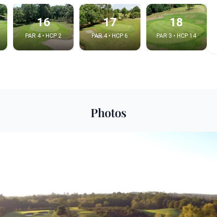
16
17
18
PAR 4 • HCP 2
PAR 4 • HCP 6
PAR 3 • HCP 14
Photos
e video
:
Copy t