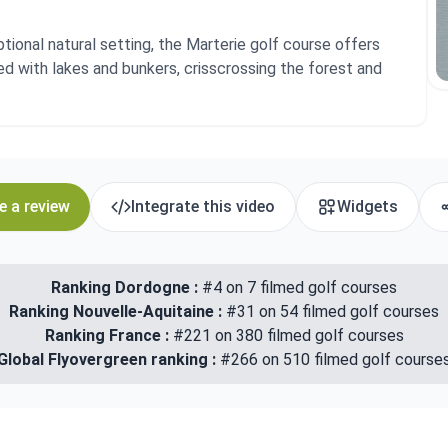
ptional natural setting, the Marterie golf course offers
ed with lakes and bunkers, crisscrossing the forest and
e a review
Integrate this video
Widgets
Ranking Dordogne :
#4 on 7 filmed golf courses
Ranking Nouvelle-Aquitaine :
#31 on 54 filmed golf courses
Ranking France :
#221 on 380 filmed golf courses
Global Flyovergreen ranking :
#266 on 510 filmed golf course