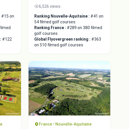
6,526 views
:
#15 on
Ranking Nouvelle-Aquitaine :
#41 on
54 filmed golf courses
filmed
Ranking France :
#289 on 380 filmed
golf courses
 :
#122
Global Flyovergreen ranking :
#363
on 510 filmed golf courses
ne
France • Nouvelle-Aquitaine