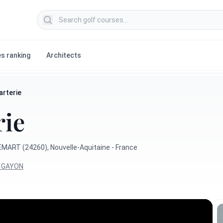
Search golf courses
s ranking
Architects
arterie
rie
ART (24260), Nouvelle-Aquitaine - France
l GAYON