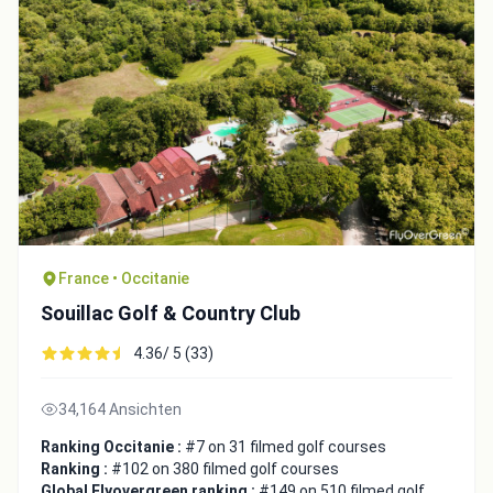
Close
France • Occitanie
Souillac Golf & Country Club
4.36/ 5 (33)
34,164 Ansichten
Ranking Occitanie :
#7 on 31 filmed golf courses
Ranking :
#102 on 380 filmed golf courses
Global Flyovergreen ranking :
#149 on 510 filmed golf