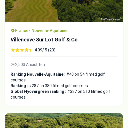
France • Nouvelle-Aquitaine
Villeneuve Sur Lot Golf & Cc
4.09/ 5 (23)
2,503 Ansichten
Ranking Nouvelle-Aquitaine :
#40 on 54 filmed golf
courses
Integrate video
Ranking :
#287 on 380 filmed golf courses
Global Flyovergreen ranking :
#337 on 510 filmed golf
Video choice:
courses
Copy to Clipboard
Embed code