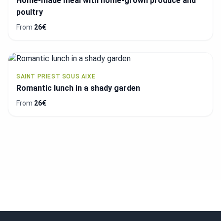
Home-made meal with home-grown produce and
poultry
From
26€
SAINT PRIEST SOUS AIXE
Romantic lunch in a shady garden
From
26€