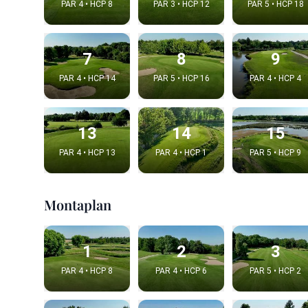
PAR 4 • HCP 8
PAR 3 • HCP 12
PAR 5 • HCP 18
7
8
9
PAR 4 • HCP 14
PAR 5 • HCP 16
PAR 4 • HCP 4
13
14
15
PAR 4 • HCP 13
PAR 4 • HCP 1
PAR 5 • HCP 9
Intégrer
Montaplan
Choix de la v
1
2
3
PAR 4 • HCP 8
PAR 4 • HCP 6
PAR 5 • HCP 2
Embed code