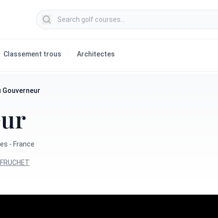
Search golf courses
Classement trous
Architectes
u Gouverneur
eur
es - France
r FRUCHET