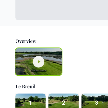
Overview
Le Breuil
1
2
3