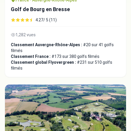
France • Auvergne-Rhône-Alpes
Golf de Bourg en Bresse
4.27/ 5 (11)
1,282 vues
Classement Auvergne-Rhône-Alpes :
#20 sur 41 golfs
filmés
Classement France :
#173 sur 380 golfs filmés
Classement global Flyovergreen :
#231 sur 510 golfs
filmés
Intégrer la video
Choix de la vidéo:
Copier dans le presse-papiers
Embed code