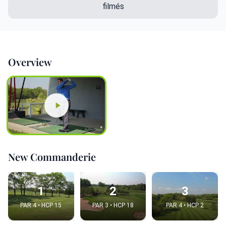
filmés
Overview
New Commanderie
1
2
3
PAR 4 • HCP 15
PAR 3 • HCP 18
PAR 4 • HCP 2