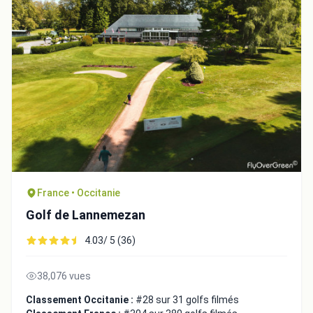
Intégrer la video
France • Occitanie
Golf de Lannemezan
Choix de la vidéo:
4.03/ 5 (36)
Copier dans le presse-papiers
38,076 vues
Embed code
Classement Occitanie :
#28 sur 31 golfs filmés