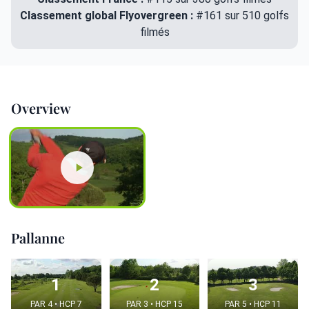
Classement global Flyovergreen :
#161 sur 510 golfs
filmés
Overview
Pallanne
1
2
3
PAR 4 • HCP 7
PAR 3 • HCP 15
PAR 5 • HCP 11