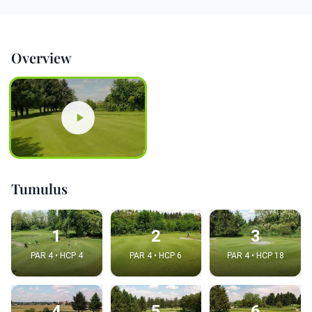
Overview
Tumulus
1
2
3
PAR 4 • HCP 4
PAR 4 • HCP 6
PAR 4 • HCP 18
4
5
6