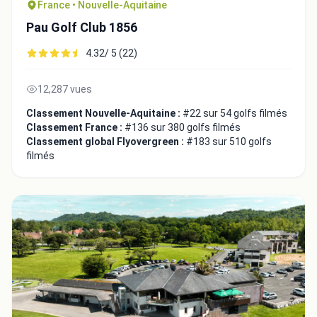
France • Nouvelle-Aquitaine
Pau Golf Club 1856
4.32/ 5 (22)
12,287 vues
Classement Nouvelle-Aquitaine :
#22 sur 54 golfs filmés
Classement France :
#136 sur 380 golfs filmés
Classement global Flyovergreen :
#183 sur 510 golfs
filmés
Intégrer la video
Choix de la vidéo:
Copier dans le presse-papiers
Embed code