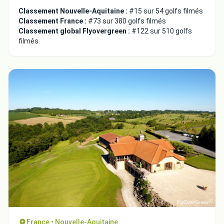
Classement Nouvelle-Aquitaine :
#15 sur 54 golfs filmés
Classement France :
#73 sur 380 golfs filmés
Classement global Flyovergreen :
#122 sur 510 golfs
filmés
Intégrer la video
Choix de la vidéo:
Copier dans le presse-papiers
France • Nouvelle-Aquitaine
Embed code