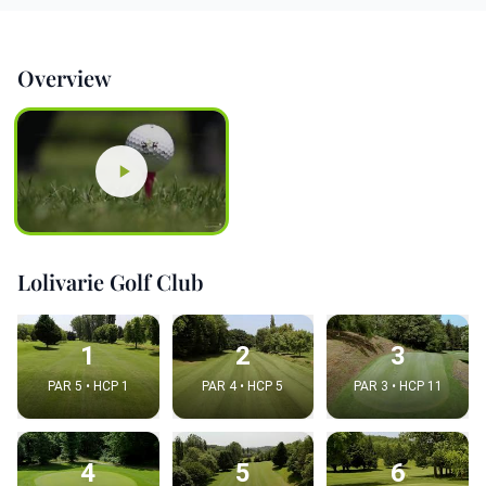
Overview
Lolivarie Golf Club
1
2
3
PAR 5 • HCP 1
PAR 4 • HCP 5
PAR 3 • HCP 11
4
5
6