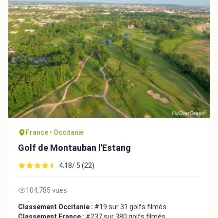
France • Occitanie
Golf de Montauban l'Estang
4.18/ 5 (22)
104,785 vues
Classement Occitanie :
#19 sur 31 golfs filmés
Classement France :
#237 sur 380 golfs filmés