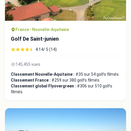
France • Nouvelle-Aquitaine
Golf De Saint-junien
4.14/ 5 (14)
145,455 vues
Classement Nouvelle-Aquitaine :
#35 sur 54 golfs filmés
Intégrer la video
Classement France :
#259 sur 380 golfs filmés
Classement global Flyovergreen :
#306 sur 510 golfs
filmés
Choix de la vidéo:
Copier dans le presse-papiers
Embed code