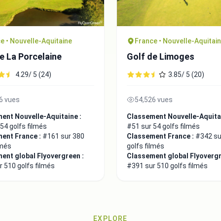
e • Nouvelle-Aquitaine
France • Nouvelle-Aquitai
e La Porcelaine
Golf de Limoges
4.29/ 5 (24)
3.85/ 5 (20)
6 vues
54,526 vues
ent Nouvelle-Aquitaine :
Classement Nouvelle-Aquitai
54 golfs filmés
#51 sur 54 golfs filmés
ent France :
#161 sur 380
Classement France :
#342 su
lmés
golfs filmés
ent global Flyovergreen :
Classement global Flyovergr
 510 golfs filmés
#391 sur 510 golfs filmés
EXPLORE