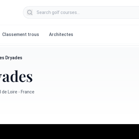
Search golf courses
Classement trous
Architectes
Les Dryades
yades
 de Loire - France