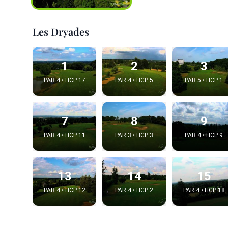
Les Dryades
1
2
3
PAR 4 • HCP 17
PAR 4 • HCP 5
PAR 5 • HCP 1
7
8
9
PAR 4 • HCP 11
PAR 3 • HCP 3
PAR 4 • HCP 9
Intégrer
Choix de la v
13
14
15
PAR 4 • HCP 12
PAR 4 • HCP 2
PAR 4 • HCP 18
Embed code