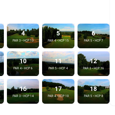
4
5
6
PAR 3 • HCP 13
PAR 4 • HCP 15
PAR 5 • HCP 7
10
11
12
PAR 4 • HCP 6
PAR 5 • HCP 4
PAR 3 • HCP 16
 la video
idéo:
16
17
18
PAR 3 • HCP 14
PAR 4 • HCP 10
PAR 5 • HCP 8
Copier dans le pre