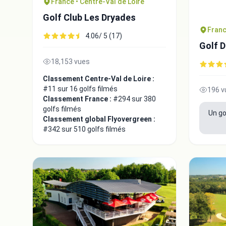
France • Centre-Val de Loire
Golf Club Les Dryades
Franc
4.06/ 5 (17)
Golf D
18,153 vues
Classement Centre-Val de Loire :
#11 sur 16 golfs filmés
196 v
Classement France :
#294 sur 380
golfs filmés
Un go
Classement global Flyovergreen :
#342 sur 510 golfs filmés