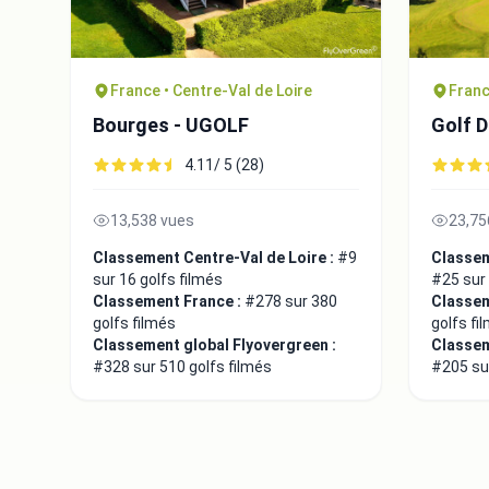
France • Centre-Val de Loire
Franc
Bourges - UGOLF
Golf D
4.11/ 5 (28)
13,538 vues
23,75
Classement Centre-Val de Loire :
#9
Classem
sur 16 golfs filmés
#25 sur 
Classement France :
#278 sur 380
Classem
golfs filmés
golfs fi
Classement global Flyovergreen :
Classem
#328 sur 510 golfs filmés
#205 sur