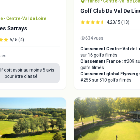
France • Centre-Val de Loi
Golf Club Du Val De L'i
e • Centre-Val de Loire
4.23/ 5 (13)
es Sarrays
634 vues
5/ 5 (4)
Classement Centre-Val de Lo
sur 16 golfs filmés
ues
Classement France :
#209 su
golfs filmés
lf doit avoir au moins 5 avis
Classement global Flyovergr
pour être classé.
#255 sur 510 golfs filmés