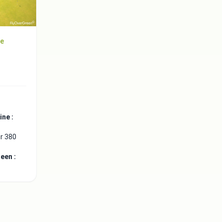
ne
ne :
r 380
een :