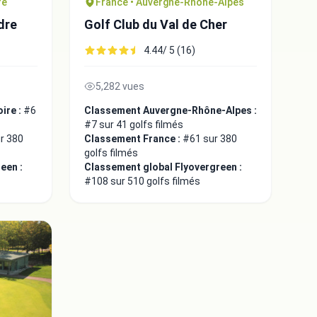
re
France • Auvergne-Rhône-Alpes
ndre
Golf Club du Val de Cher
4.44/ 5 (16)
5,282 vues
ire :
#6
Classement Auvergne-Rhône-Alpes :
#7 sur 41 golfs filmés
r 380
Classement France :
#61 sur 380
golfs filmés
een :
Classement global Flyovergreen :
#108 sur 510 golfs filmés