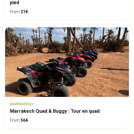
pied
From
21€
MARRAKESH
Marrakech Quad & Buggy : Tour en quad
From
56€