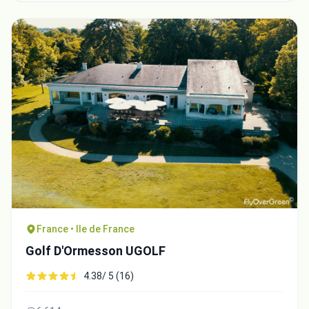
Intégrer la video
France • Ile de France
Choix de la vidéo:
Golf D'Ormesson UGOLF
4.38/ 5 (16)
Copier dans le presse-papiers
Embed code