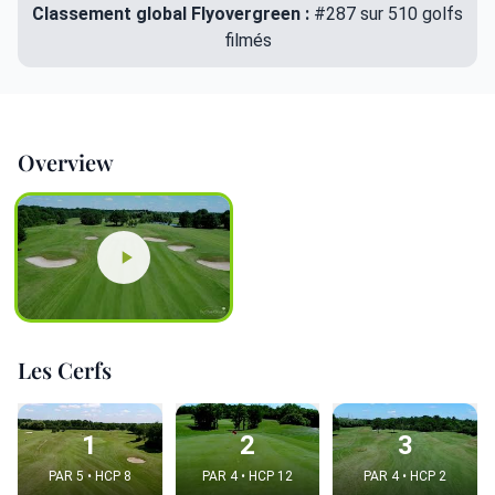
Classement global Flyovergreen :
#287 sur 510 golfs
filmés
Overview
Les Cerfs
1
2
3
PAR 5 • HCP 8
PAR 4 • HCP 12
PAR 4 • HCP 2