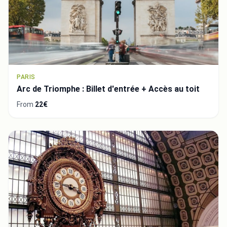
PARIS
Arc de Triomphe : Billet d'entrée + Accès au toit
From
22€