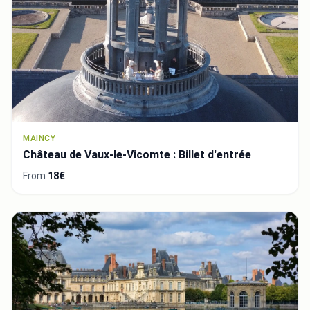
MAINCY
Château de Vaux-le-Vicomte : Billet d'entrée
From
18€