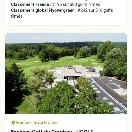
Classement France :
#196 sur 380 golfs filmés
Classement global Flyovergreen :
#242 sur 510 golfs
filmés
France • Ile de France
Exclusiv Golf du Coudray - UGOLF