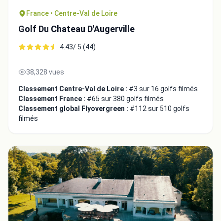
France • Centre-Val de Loire
Golf Du Chateau D'Augerville
4.43/ 5 (44)
38,328 vues
Classement Centre-Val de Loire :
#3 sur 16 golfs filmés
Classement France :
#65 sur 380 golfs filmés
Classement global Flyovergreen :
#112 sur 510 golfs
filmés
Intégrer la video
Choix de la vidéo:
Copier dans le presse-papiers
Embed code