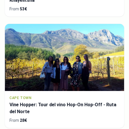
Khayelitsha
From
53€
CAPE TOWN
Vine Hopper: Tour del vino Hop-On Hop-Off - Ruta
del Norte
From
28€