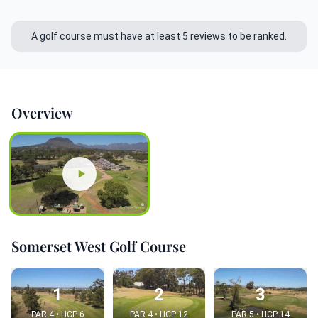
A golf course must have at least 5 reviews to be ranked.
Overview
Somerset West Golf Course
1
2
3
PAR 4 • HCP 6
PAR 4 • HCP 12
PAR 5 • HCP 14