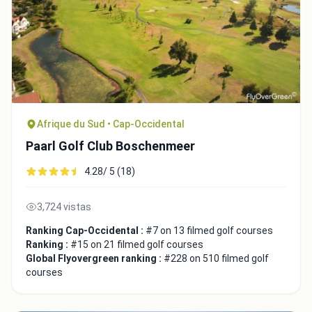
Afrique du Sud • Cap-Occidental
Paarl Golf Club Boschenmeer
4.28/ 5 (18)
Integrate video
3,724 vistas
Ranking Cap-Occidental :
#7 on 13 filmed golf courses
Video choice:
Ranking :
#15 on 21 filmed golf courses
Global Flyovergreen ranking :
#228 on 510 filmed golf
courses
Copy to Clipboard
Embed code