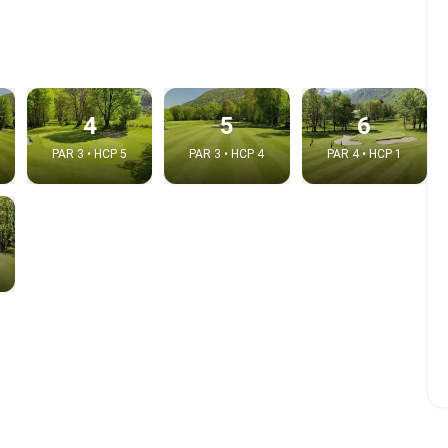
4
5
6
PAR 3 • HCP 5
PAR 3 • HCP 4
PAR 4 • HCP 1
e video
:
Copy t