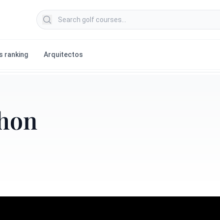
Search golf courses
s ranking
Arquitectos
chon