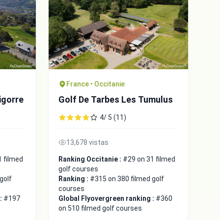
France • Occitanie
igorre
Golf De Tarbes Les Tumulus
4/ 5 (11)
13,678 vistas
1 filmed
Ranking Occitanie :
#29 on 31 filmed
golf courses
golf
Ranking :
#315 on 380 filmed golf
courses
 :
#197
Global Flyovergreen ranking :
#360
on 510 filmed golf courses