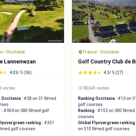
e • Occitanie
France • Occitanie
de Lannemezan
Golf Country Club de B
4.03/ 5 (36)
4.3/ 5 (27)
6 vistas
38,641 vistas
 Occitanie :
#28 on 31 filmed
Ranking Occitanie :
#13 on 3
urses
golf courses
 :
#304 on 380 filmed golf
Ranking :
#153 on 380 filmed 
courses
Flyovergreen ranking :
#351
Global Flyovergreen ranking
ilmed golf courses
on 510 filmed golf courses