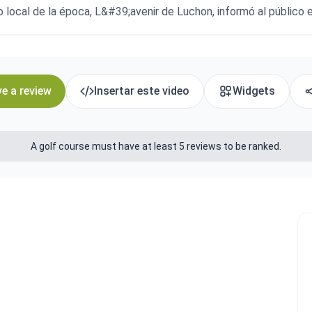
o local de la época, L&#39;avenir de Luchon, informó al público 
e a review
Insertar este video
Widgets
A golf course must have at least 5 reviews to be ranked.