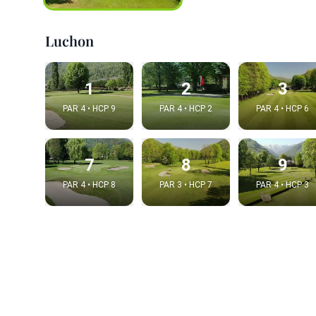
Luchon
1
2
3
PAR 4 • HCP 9
PAR 4 • HCP 2
PAR 4 • HCP 6
7
8
9
PAR 4 • HCP 8
PAR 3 • HCP 7
PAR 4 • HCP 3
Integrat
Video choice
Embed code