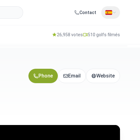
Contact
26,958 votes
510 golfs filmés
Phone
Email
Website