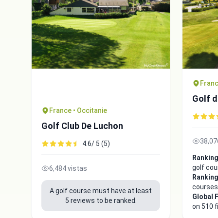
Franc
Golf 
France • Occitanie
Golf Club De Luchon
38,07
4.6/ 5 (5)
Ranking
golf co
6,484 vistas
Ranking
courses
A golf course must have at least
Global 
5 reviews to be ranked.
on 510 f