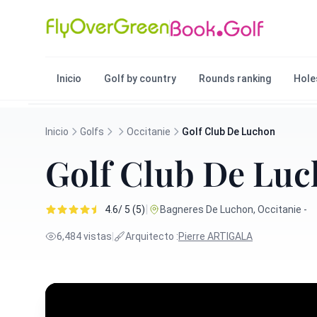
Inicio
Golf by country
Rounds ranking
Hole
Inicio
Golfs
Occitanie
Golf Club De Luchon
Golf Club De Lu
|
4.6/ 5 (5)
Bagneres De Luchon, Occitanie -
6,484 vistas
|
Arquitecto :
Pierre ARTIGALA