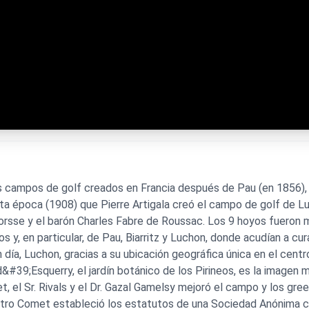
 campos de golf creados en Francia después de Pau (en 1856), B
sta época (1908) que Pierre Artigala creó el campo de golf de L
rsse y el barón Charles Fabre de Roussac. Los 9 hoyos fueron mu
s y, en particular, de Pau, Biarritz y Luchon, donde acudían a cur
n día, Luchon, gracias a su ubicación geográfica única en el centr
 d&#39;Esquerry, el jardín botánico de los Pirineos, es la imagen
el Sr. Rivals y el Dr. Gazal Gamelsy mejoró el campo y los green
estro Comet estableció los estatutos de una Sociedad Anónima c