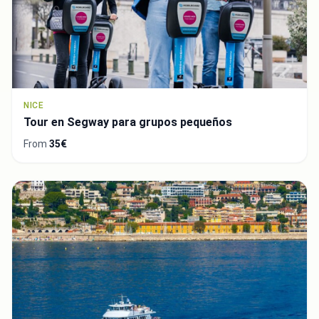
NICE
Tour en Segway para grupos pequeños
From
35€