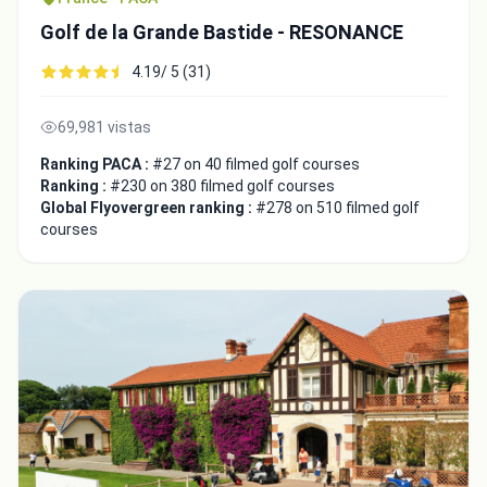
Golf de la Grande Bastide - RESONANCE
4.19/ 5 (31)
69,981 vistas
Ranking PACA :
#27 on 40 filmed golf courses
Ranking :
#230 on 380 filmed golf courses
Global Flyovergreen ranking :
#278 on 510 filmed golf
courses
Integrate video
Video choice:
Copy to Clipboard
Embed code