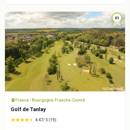
83
Integrate video
Video choice:
France • Bourgogne-Franche-Comté
Copy to Clipboard
Golf de Tanlay
Embed code
4.47/ 5 (19)