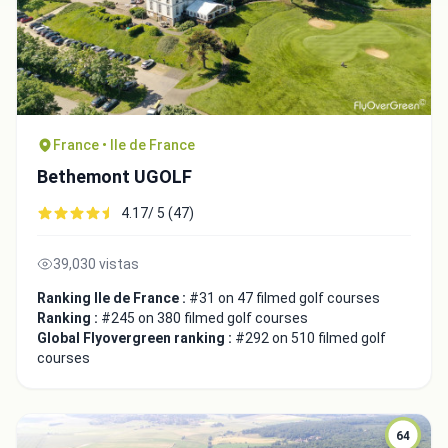
France • Ile de France
Bethemont UGOLF
4.17/ 5 (47)
39,030 vistas
Integrate video
Ranking Ile de France :
#31 on 47 filmed golf courses
Ranking :
#245 on 380 filmed golf courses
Global Flyovergreen ranking :
#292 on 510 filmed golf
Video choice:
courses
Copy to Clipboard
64
Embed code