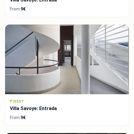
From
9€
POISSY
Villa Savoye: Entrada
From
9€