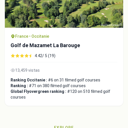
France • Occitanie
Golf de Mazamet La Barouge
4.42/ 5 (19)
13,459 vistas
Ranking Occitanie :
#6 on 31 filmed golf courses
Integrate video
Ranking :
#71 on 380 filmed golf courses
Global Flyovergreen ranking :
#120 on 510 filmed golf
Video choice:
courses
Copy to Clipboard
Embed code
EXPLORE