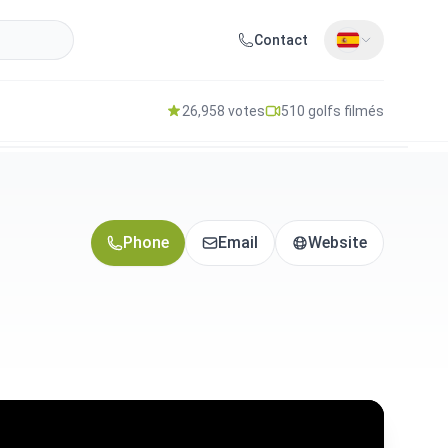
Contact
26,958 votes
510 golfs filmés
Phone
Email
Website