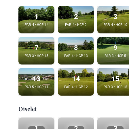
1
2
3
PAR 4 • HCP 14
PAR 4 • HCP 2
PAR 4 • HCP 10
7
8
9
PAR 3 • HCP 15
PAR 4 • HCP 13
PAR 3 • HCP 5
13
14
15
Integrat
PAR 5 • HCP 11
PAR 4 • HCP 12
PAR 3 • HCP 18
Video choice
Oiselet
1
2
3
Embed code