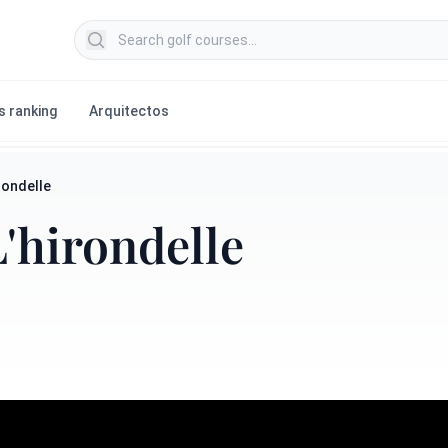
Search golf courses
s ranking
Arquitectos
rondelle
'hirondelle