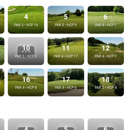
4
5
6
PAR 3 • HCP 16
PAR 5 • HCP 9
PAR 4 • HCP 1
10
11
12
PAR 3 • HCP 3
PAR 4 • HCP 17
PAR 4 • HCP 7
16
17
18
e video
PAR 4 • HCP 8
PAR 4 • HCP 6
PAR 5 • HCP 4
:
Copy t
4
5
6