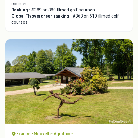
courses
Ranking :
#289 on 380 filmed golf courses
Global Flyovergreen ranking :
#363 on 510 filmed golf
courses
Integrate video
Video choice:
Copy to Clipboard
Embed code
France • Nouvelle-Aquitaine