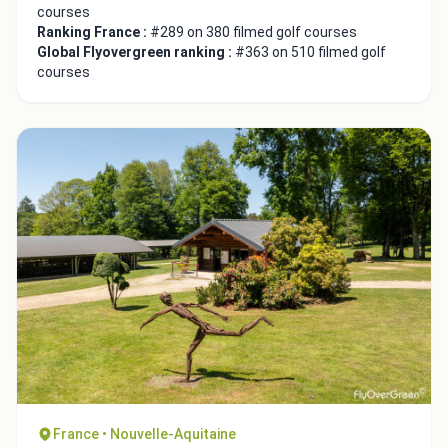
courses
Ranking France :
#289 on 380 filmed golf courses
Global Flyovergreen ranking :
#363 on 510 filmed golf
Integrate video
courses
Video choice:
Copy to Clipboard
Embed code
Close
France • Nouvelle-Aquitaine