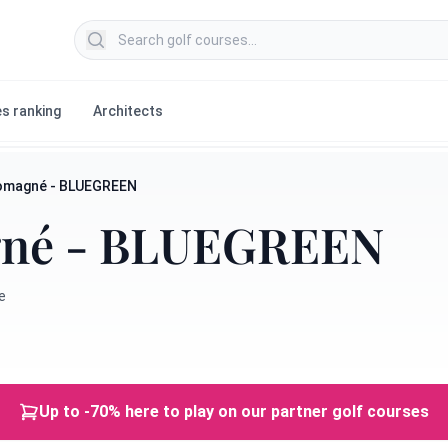
Search golf courses
s ranking
Architects
Romagné - BLUEGREEN
gné - BLUEGREEN
e
Up to -70% here to play on our partner golf courses