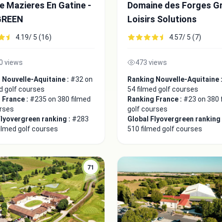
e Mazieres En Gatine -
Domaine des Forges G
GREEN
Loisirs Solutions
4.19/ 5 (16)
4.57/ 5 (7)
0 views
473 views
 Nouvelle-Aquitaine :
#32 on
Ranking Nouvelle-Aquitaine 
d golf courses
54 filmed golf courses
 France :
#235 on 380 filmed
Ranking France :
#23 on 380 
urses
golf courses
Flyovergreen ranking :
#283
Global Flyovergreen ranking
ilmed golf courses
510 filmed golf courses
71