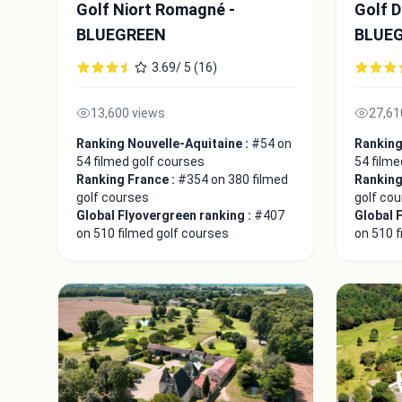
Golf Niort Romagné -
Golf D
BLUEGREEN
BLUE
3.69/ 5 (16)
13,600 views
27,61
Ranking Nouvelle-Aquitaine :
#54 on
Ranking
54 filmed golf courses
54 filme
Ranking France :
#354 on 380 filmed
Ranking
golf courses
golf co
Global Flyovergreen ranking :
#407
Global 
on 510 filmed golf courses
on 510 f