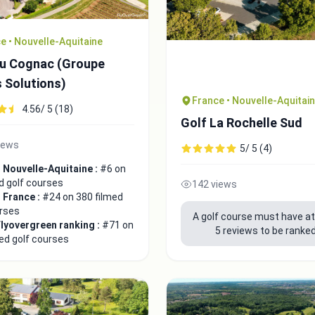
e • Nouvelle-Aquitaine
Du Cognac (Groupe
s Solutions)
France • Nouvelle-Aquitai
4.56/ 5 (18)
Golf La Rochelle Sud
iews
5/ 5 (4)
 Nouvelle-Aquitaine :
#6 on
d golf courses
142 views
 France :
#24 on 380 filmed
urses
A golf course must have at
Flyovergreen ranking :
#71 on
5 reviews to be ranked
ed golf courses