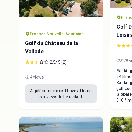
Franc
Golf 
France • Nouvelle-Aquitaine
Loisir
Golf du Château de la
Vallade
978 v
2.5/ 5 (2)
Ranking
54 filme
4 views
Ranking
golf co
A golf course must have at least
Global 
5 reviews to be ranked.
510 film