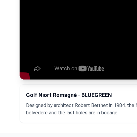
Golf Niort Romagné - BLUEGREEN
Designed by architect Robert Berthet in 1984, the Ni
belvedere and the last holes are in bocage.