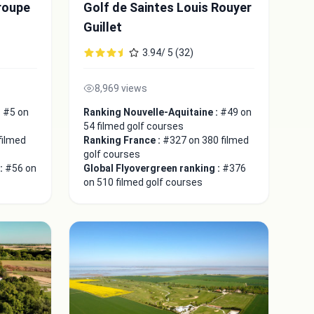
roupe
Golf de Saintes Louis Rouyer
Guillet
3.94/ 5 (32)
8,969 views
:
#5 on
Ranking Nouvelle-Aquitaine :
#49 on
54 filmed golf courses
filmed
Ranking France :
#327 on 380 filmed
golf courses
 :
#56 on
Global Flyovergreen ranking :
#376
on 510 filmed golf courses