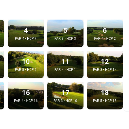
4
5
6
PAR 4 • HCP 7
PAR 3 • HCP 3
PAR 4 • HCP 2
10
11
12
PAR 5 • HCP 6
PAR 4 • HCP 1
PAR 3 • HCP 14
e video
16
17
18
:
PAR 4 • HCP 16
PAR 3 • HCP 10
PAR 5 • HCP 18
Copy t