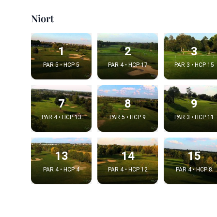
Niort
1
2
3
PAR 5 • HCP 5
PAR 4 • HCP 17
PAR 3 • HCP 15
7
8
9
PAR 4 • HCP 13
PAR 5 • HCP 9
PAR 3 • HCP 11
Integrat
13
14
15
Video choice
PAR 4 • HCP 4
PAR 4 • HCP 12
PAR 4 • HCP 8
Embed code