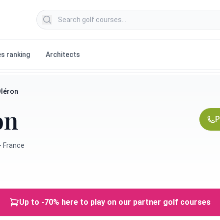
Search golf courses
s ranking
Architects
Oléron
on
P
 - France
Up to -70% here to play on our partner golf courses