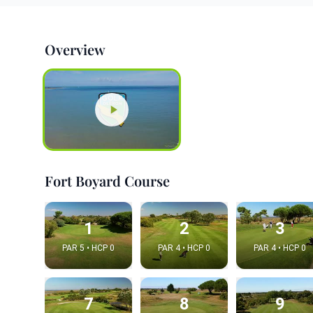
Overview
Fort Boyard Course
1
2
3
PAR 5 • HCP 0
PAR 4 • HCP 0
PAR 4 • HCP 0
7
8
9