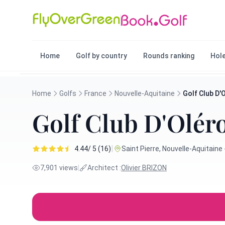
Home
Golf by country
Rounds ranking
Hole
Home
Golfs
France
Nouvelle-Aquitaine
Golf Club D'
Golf Club D'Olér
|
4.44/ 5 (16)
Saint Pierre, Nouvelle-Aquitaine
7,901 views
|
Architect :
Olivier BRIZON