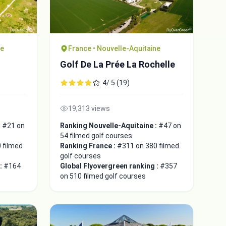
ne
France • Nouvelle-Aquitaine
Golf De La Prée La Rochelle
4/ 5 (19)
19,313 views
:
#21 on
Ranking Nouvelle-Aquitaine :
#47 on
54 filmed golf courses
 filmed
Ranking France :
#311 on 380 filmed
golf courses
 :
#164
Global Flyovergreen ranking :
#357
on 510 filmed golf courses