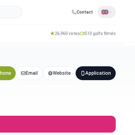
Contact
26,960 votes
510 golfs filmés
hone
Email
Website
Application