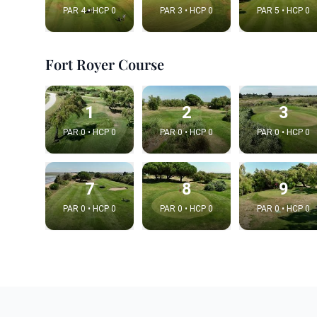
PAR 4 • HCP 0
PAR 3 • HCP 0
PAR 5 • HCP 0
Fort Royer Course
1
2
3
PAR 0 • HCP 0
PAR 0 • HCP 0
PAR 0 • HCP 0
7
8
9
Integrat
PAR 0 • HCP 0
PAR 0 • HCP 0
PAR 0 • HCP 0
Video choice
Embed code