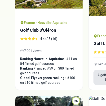
France • Nouvelle-Aquitaine
Golf Club D'Oléron
Franc
4.44/ 5 (16)
Golf L
7,901 views
Ranking Nouvelle-Aquitaine :
#11 on
54 filmed golf courses
142 v
Ranking France :
#59 on 380 filmed
golf courses
A gol
Global Flyovergreen ranking :
#106
on 510 filmed golf courses
26