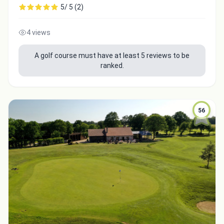
5/ 5 (2)
4 views
A golf course must have at least 5 reviews to be
ranked.
56
Integrate video
Video choice:
Copy to Clipboard
Embed code