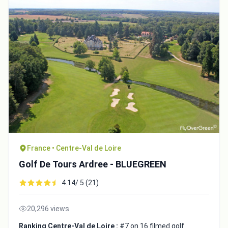
France • Centre-Val de Loire
Golf De Tours Ardree - BLUEGREEN
4.14/ 5 (21)
20,296 views
Ranking Centre-Val de Loire :
#7 on 16 filmed golf