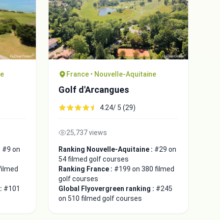
ne
France • Nouvelle-Aquitaine
Golf d'Arcangues
4.24/ 5 (29)
25,737 views
:
#9 on
Ranking Nouvelle-Aquitaine :
#29 on
54 filmed golf courses
filmed
Ranking France :
#199 on 380 filmed
golf courses
 :
#101
Global Flyovergreen ranking :
#245
on 510 filmed golf courses