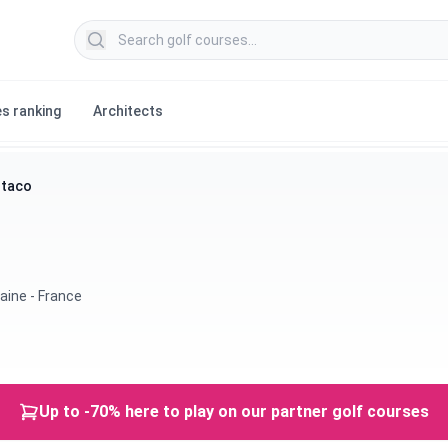
Search golf courses
s ranking
Architects
ntaco
o
aine - France
Up to -70% here to play on our partner golf courses