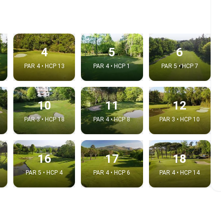
4
5
6
PAR 4 • HCP 13
PAR 4 • HCP 1
PAR 5 • HCP 7
10
11
12
PAR 3 • HCP 18
PAR 4 • HCP 8
PAR 3 • HCP 10
e video
16
17
18
:
PAR 5 • HCP 4
PAR 4 • HCP 6
PAR 4 • HCP 14
Copy t