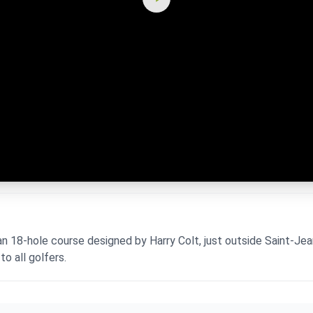
an 18-hole course designed by Harry Colt, just outside Saint-Je
o all golfers.