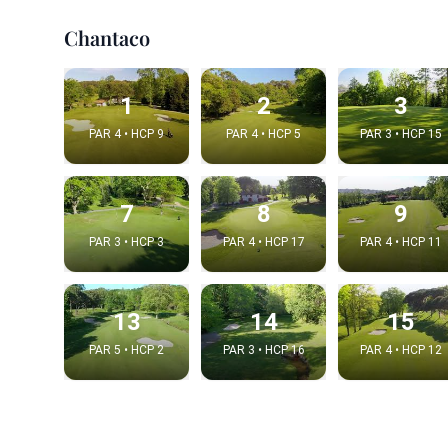
Chantaco
1
2
3
PAR 4 • HCP 9
PAR 4 • HCP 5
PAR 3 • HCP 15
7
8
9
PAR 3 • HCP 3
PAR 4 • HCP 17
PAR 4 • HCP 11
Integrat
13
14
15
Video choice
PAR 5 • HCP 2
PAR 3 • HCP 16
PAR 4 • HCP 12
Embed code