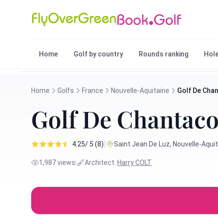
Home
Golf by country
Rounds ranking
Hole
Home
Golfs
France
Nouvelle-Aquitaine
Golf De Cha
Golf De Chantac
|
4.25/ 5 (8)
Saint Jean De Luz, Nouvelle-Aquit
1,987 views
|
Architect :
Harry COLT