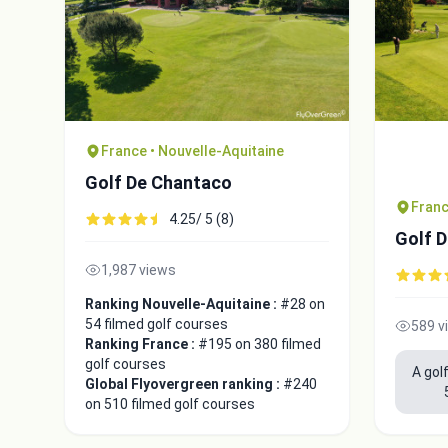
France • Nouvelle-Aquitaine
Golf De Chantaco
Franc
4.25/ 5 (8)
Golf D
1,987 views
Ranking Nouvelle-Aquitaine :
#28 on
54 filmed golf courses
589 v
Ranking France :
#195 on 380 filmed
golf courses
A gol
Global Flyovergreen ranking :
#240
on 510 filmed golf courses