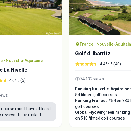
France • Nouvelle-Aquitai
Golf d'Ilbarritz
e • Nouvelle-Aquitaine
4.45/ 5 (40)
e La Nivelle
74,132 views
4.6/ 5 (5)
Ranking Nouvelle-Aquitaine 
54 filmed golf courses
iews
Ranking France :
#54 on 380 
golf courses
f course must have at least
Global Flyovergreen ranking
5 reviews to be ranked.
on 510 filmed golf courses