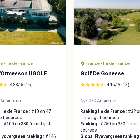
e • Ile de France
France • Ile de France
D'Ormesson UGOLF
Golf De Gonesse
4.38/ 5 (16)
4.15/ 5 (13)
 Ansichten
3,080 Ansichten
Ile de France :
#10 on 47
Ranking Ile de France :
#32 o
olf courses
filmed golf courses
 :
#100 on 380 filmed golf
Ranking :
#250 on 380 filmed 
courses
Flyovergreen ranking :
#146
Global Flyovergreen ranking