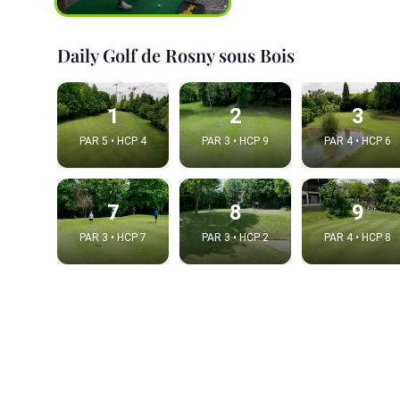
Daily Golf de Rosny sous Bois
1
2
3
PAR 5 • HCP 4
PAR 3 • HCP 9
PAR 4 • HCP 6
7
8
9
PAR 3 • HCP 7
PAR 3 • HCP 2
PAR 4 • HCP 8
Integrat
Video choice
Embed code