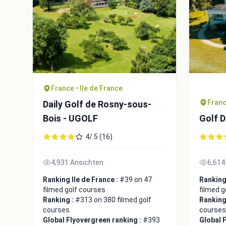
France • Ile de France
Franc
Daily Golf de Rosny-sous-
Bois - UGOLF
Golf 
4/ 5 (16)
4,931 Ansichten
6,614
Ranking Ile de France :
#39 on 47
Ranking 
filmed golf courses
filmed g
Ranking :
#313 on 380 filmed golf
Ranking
courses
courses
Global Flyovergreen ranking :
#393
Global 