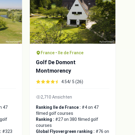
France • Ile de France
Golf De Domont
Montmorency
4.54/ 5 (26)
2,710 Ansichten
n 47
Ranking Ile de France :
#4 on 47
filmed golf courses
golf
Ranking :
#27 on 380 filmed golf
courses
 :
#323
Global Flyovergreen ranking :
#76 on