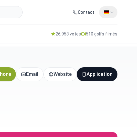
Contact
26,958 votes
510 golfs filmés
hone
Email
Website
Application