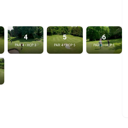
4
5
6
PAR 4 • HCP 3
PAR 4 • HCP 5
PAR 3 • HCP 1
e video
:
Copy t