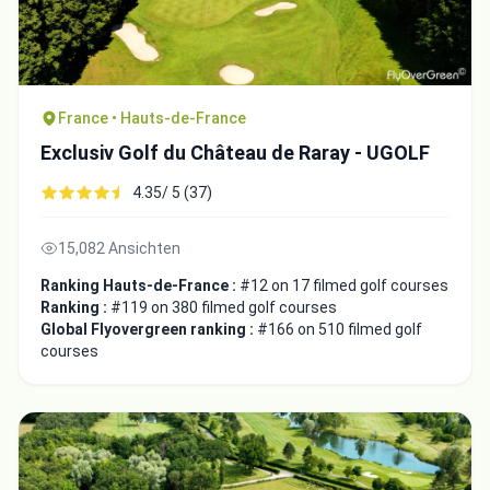
France • Hauts-de-France
Exclusiv Golf du Château de Raray - UGOLF
4.35/ 5 (37)
15,082 Ansichten
Ranking Hauts-de-France :
#12 on 17 filmed golf courses
Ranking :
#119 on 380 filmed golf courses
Integrate video
Global Flyovergreen ranking :
#166 on 510 filmed golf
courses
Video choice:
Copy to Clipboard
Embed code