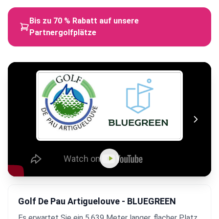
Bis zu 70 % Rabatt auf unsere
Partnergolfplätze
Golf De Pau Artiguelouve - BLUEGREEN
Es erwartet Sie ein 5.639 Meter langer, flacher Platz