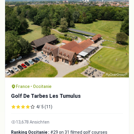
Integrate video
France • Occitanie
Golf De Tarbes Les Tumulus
Video choice:
4/ 5 (11)
13,678 Ansichten
Copy to Clipboard
Ranking Occitanie :
#29 on 31 filmed golf courses
Embed code