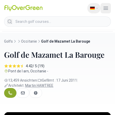
Search golf courses
Golfs
Occitanie
Golf de Mazamet La Barouge
Golf de Mazamet La Barouge
4.42/ 5 (19)
Pont de l arn, Occitanie -
13,459 Ansichten
|
Gefilmt : 17 Juni 2011
|
Architekt :
Martin HAWTREE