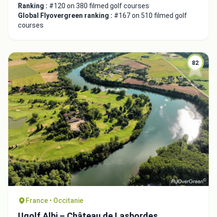
Ranking :
#120 on 380 filmed golf courses
Global Flyovergreen ranking :
#167 on 510 filmed golf
Copy to Clipboard
courses
Embed code
82
Close
France • Occitanie
Ugolf Albi – Château de Lasbordes