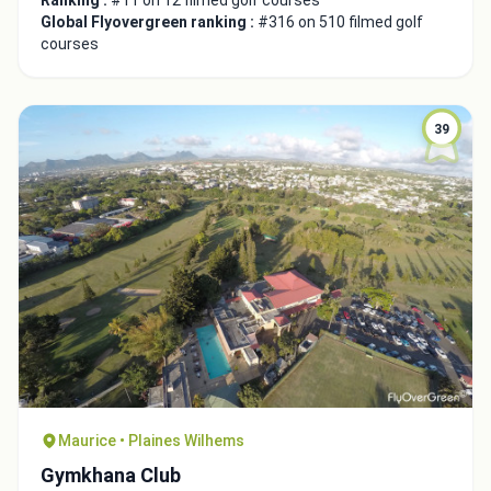
Ranking :
#11 on 12 filmed golf courses
Global Flyovergreen ranking :
#316 on 510 filmed golf
courses
39
Close
Maurice • Plaines Wilhems
Gymkhana Club