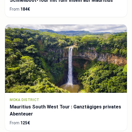
Schnellboot-Tour mit fünf Inseln auf Mauritius
From
184€
MOKA DISTRICT
Mauritius South West Tour : Ganztägiges privates
Abenteuer
From
125€