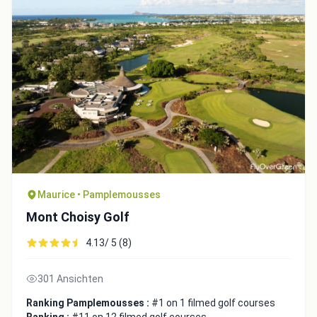
Maurice • Pamplemousses
Integrate video
Mont Choisy Golf
Video choice:
4.13/ 5 (8)
301 Ansichten
Copy to Clipboard
Ranking Pamplemousses :
#1 on 1 filmed golf courses
Embed code