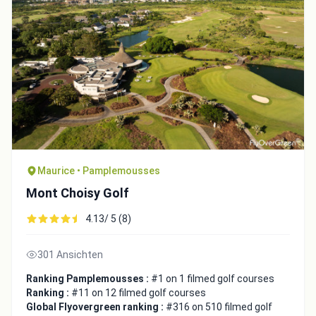
Maurice • Pamplemousses
Mont Choisy Golf
Integrate video
4.13/ 5 (8)
Video choice:
301 Ansichten
Ranking Pamplemousses :
#1 on 1 filmed golf courses
Copy to Clipboard
Ranking :
#11 on 12 filmed golf courses
Global Flyovergreen ranking :
#316 on 510 filmed golf
Embed code