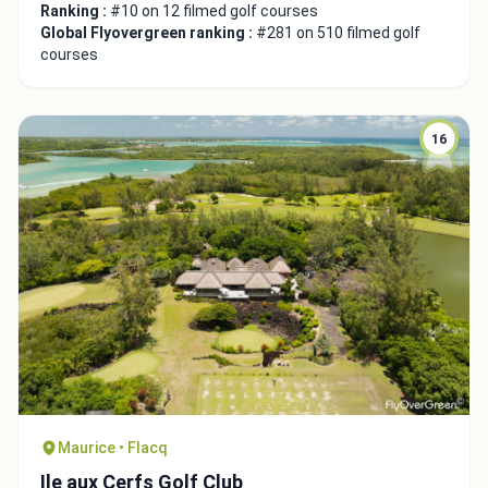
Ranking :
#10 on 12 filmed golf courses
Global Flyovergreen ranking :
#281 on 510 filmed golf
courses
16
Maurice • Flacq
Ile aux Cerfs Golf Club